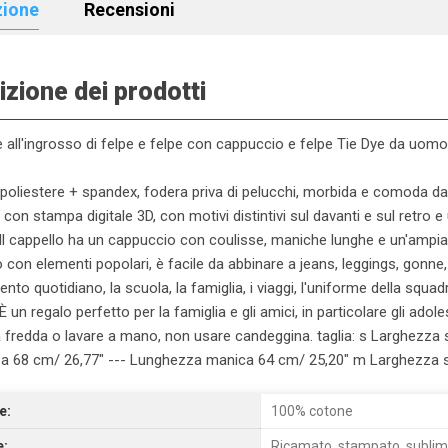
zione
Recensioni
izione dei prodotti
 all'ingrosso di felpe e felpe con cappuccio e felpe Tie Dye da uo
 poliestere + spandex, fodera priva di pelucchi, morbida e comoda d
con stampa digitale 3D, con motivi distintivi sul davanti e sul retro e 
 Il cappello ha un cappuccio con coulisse, maniche lunghe e un'ampia t
 con elementi popolari, è facile da abbinare a jeans, leggings, gonne
ento quotidiano, la scuola, la famiglia, i viaggi, l'uniforme della squadr
 È un regalo perfetto per la famiglia e gli amici, in particolare gli ado
fredda o lavare a mano, non usare candeggina. taglia: s Larghezza s
za 68 cm/ 26,77" --- Lunghezza manica 64 cm/ 25,20" m Larghezza s
e:
100% cotone
e:
Ricamato, stampato, subli