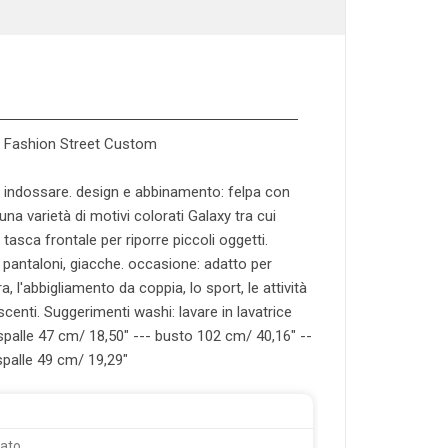
mo Fashion Street Custom
a indossare. design e abbinamento: felpa con
una varietà di motivi colorati Galaxy tra cui
asca frontale per riporre piccoli oggetti.
, pantaloni, giacche. occasione: adatto per
a, l'abbigliamento da coppia, lo sport, le attività
lescenti. Suggerimenti washi: lavare in lavatrice
palle 47 cm/ 18,50" --- busto 102 cm/ 40,16" --
palle 49 cm/ 19,29"
mato