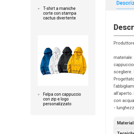
Descri
T-shirt a maniche
corte con stampa
cactus divertente
Descr
Leggi di più
Produttore
materiale:
cappuccio 
scegliere.
Progettato
l'abbigliam
all'aperto.
Felpa con cappuccio
con zip e logo
con acqua 
personalizzato
- lunghez
Material
Tecnich