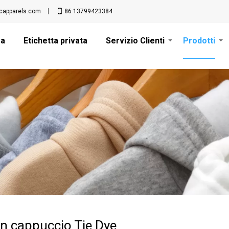
apparels.com
86 13799423384
sa
Etichetta privata
Servizio Clienti
Prodotti
on cappuccio Tie Dye