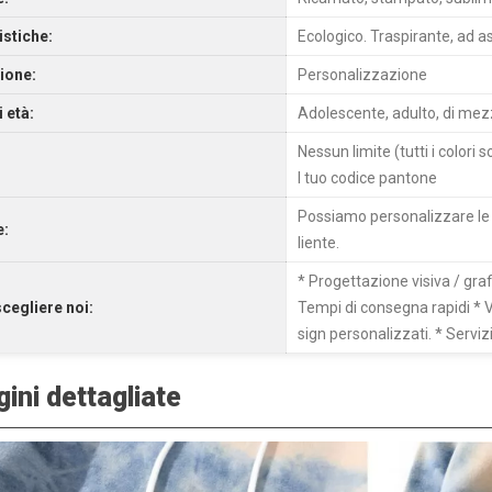
istiche:
Ecologico. Traspirante, ad a
ione:
Personalizzazione
 età:
Adolescente, adulto, di mez
Nessun limite (tutti i colori 
l tuo codice pantone
Possiamo personalizzare le d
e:
liente.
* Progettazione visiva / gra
cegliere noi:
Tempi di consegna rapidi * V
sign personalizzati. * Servizi
ini dettagliate