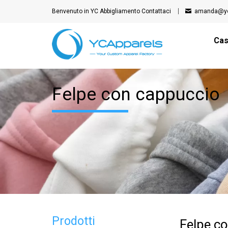
Benvenuto in YC Abbigliamento
Contattaci
amanda@yc
Ca
Felpe con cappuccio
Prodotti
Felpe c